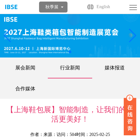
首
English
秋季展
页
关
于
展
展
商
观
会
中
众
活
展会新闻
行业新闻
媒体报道
心
中
动
媒
合作媒体
心
中
体
联
心
中
系
English
【上海鞋包展】智能制造，让我们的生
活更美好！
心
我
作者：
来源：
访问：504
时间：2025-02-25
们