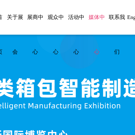
首
关于展
展商中
观众中
活动中
媒体中
联系我
Eng
页
会
心
心
心
心
们