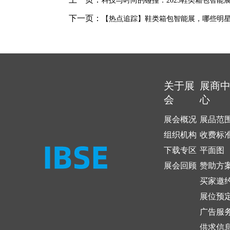
科技与时尚的碰撞：2025鞋类箱包智能
下一页：
【热点追踪】鞋类箱包智能展，哪些明
关于展
展商
会
心
展会概况
展品范
组织机构
收费标
下载专区
平面图
展会回顾
赞助方
买家邀
展位预
广告服
供求信