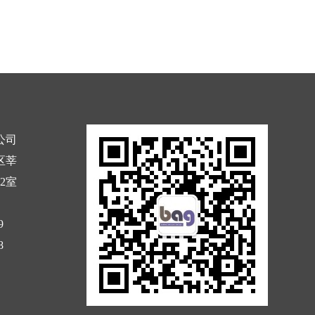
公司
区莘
02室
9
8