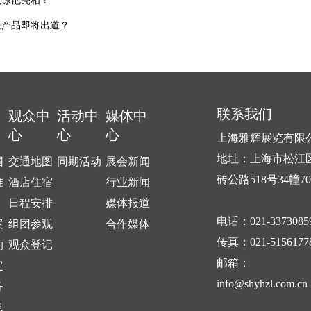
展惊艳亮相！
星产品即将出道？
联系我们
中
观众中
活动中
媒体中
心
心
心
上海雅辉展览有限
地址：上海市松江
围
交通地图
同期活动
展会新闻
砖公路518号34幢7
准
酒店住宿
行业新闻
日程安排
媒体报道
电话：021-3373085
案
组团参观
合作媒体
传真：021-5156177
约
观众登记
邮箱：
定
info@shyhzl.com.cn
务
息